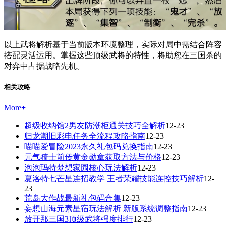
以上武将解析基于当前版本环境整理，实际对局中需结合阵容
搭配灵活运用。掌握这些顶级武将的特性，将助您在三国杀的
对弈中占据战略先机。
相关攻略
More
+
超级收纳馆2男友防潮柜通关技巧全解析
12-23
归龙潮旧彩电任务全流程攻略指南
12-23
喵喵爱冒险2023永久礼包码兑换指南
12-23
元气骑士前传黄金勋章获取方法与价格
12-23
泡泡玛特梦想家园核心玩法解析
12-23
夏洛特七芒星连招教学 王者荣耀技能连控技巧解析
12-
23
荒岛大作战最新礼包码合集
12-23
妄想山海元素星宿玩法解析 新版系统调整指南
12-23
放开那三国3顶级武将强度排行
12-23