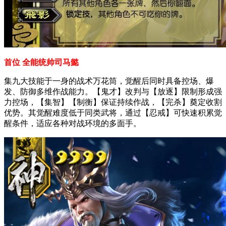
首位 全能统帅司马懿
集九大技能于一身的战术万花筒，觉醒后同时具备控场、爆
发、防御多维作战能力。【鬼才】改判与【放逐】限制形成强
力控场，【集智】【制衡】保证持续作战，【完杀】奠定收割
优势。其觉醒难度低于同类武将，通过【忍戒】可快速积累觉
醒条件，适应各种对战环境的多面手。