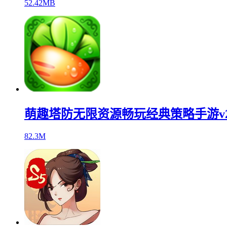
52.42MB
萌趣塔防无限资源畅玩经典策略手游v2.
82.3M