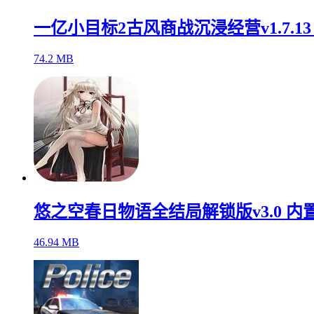
一亿小目标2古风商战沉浸经营v1.7.1
74.2 MB
悠之空春日物语全结局解锁版v3.0 内
46.94 MB