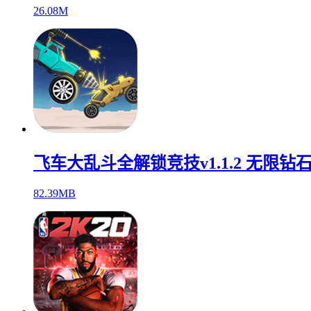
26.08M
飞车大乱斗全解锁竞技v1.1.2 无限钻
82.39MB