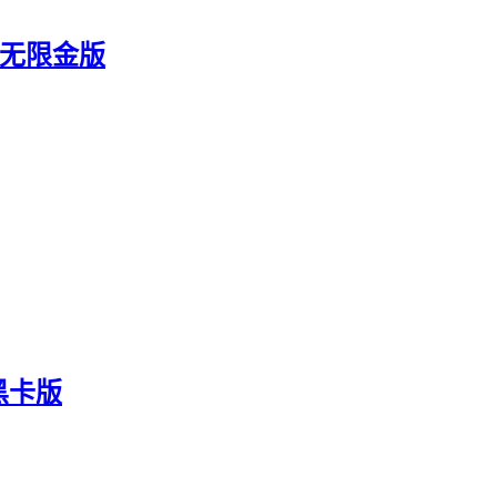
2 无限金版
黑卡版