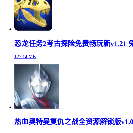
恐龙任务2考古探险免费畅玩新v1.21 
127.14 MB
热血奥特曼复仇之战全资源解锁版v1.0