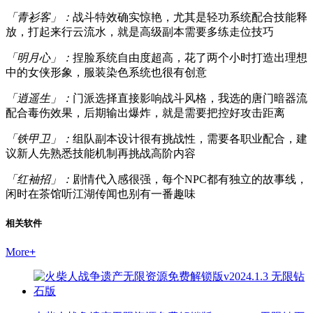
「青衫客」：
战斗特效确实惊艳，尤其是轻功系统配合技能释
放，打起来行云流水，就是高级副本需要多练走位技巧
「明月心」：
捏脸系统自由度超高，花了两个小时打造出理想
中的女侠形象，服装染色系统也很有创意
「逍遥生」：
门派选择直接影响战斗风格，我选的唐门暗器流
配合毒伤效果，后期输出爆炸，就是需要把控好攻击距离
「铁甲卫」：
组队副本设计很有挑战性，需要各职业配合，建
议新人先熟悉技能机制再挑战高阶内容
「红袖招」：
剧情代入感很强，每个NPC都有独立的故事线，
闲时在茶馆听江湖传闻也别有一番趣味
相关软件
More
+