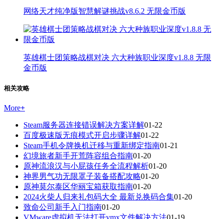
网络天才纯净版智慧解谜挑战v8.6.2 无限金币版
英雄棋士团策略战棋对决 六大种族职业深度v1.8.8 无限
金币版
相关攻略
More
+
Steam服务器连接错误解决方案详解
01-22
百度极速版无痕模式开启步骤详解
01-22
Steam手机令牌换机迁移与重新绑定指南
01-21
幻境旅者新手开荒阵容组合指南
01-20
原神流浪汉与小屁孩任务全流程解析
01-20
神界男气功无限罩子装备搭配攻略
01-20
原神莫尔泰区华丽宝箱获取指南
01-20
2024火柴人归来礼包码大全 最新兑换码合集
01-20
致命公司新手入门指南
01-20
VMware虚拟机无法打开vmx文件解决方法
01-19