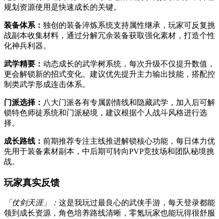
规划资源使用是快速成长的关键。
装备体系：
独创的装备淬炼系统支持属性继承，玩家可反复挑
战副本收集材料，通过分解冗余装备获取强化素材，打造个性
化神兵利器。
武学精要：
动态成长的武学树系统，每次升级不仅提升数值，
更会解锁新的招式变化。建议优先提升主力输出技能，搭配控
制类武学形成连击体系。
门派选择：
八大门派各有专属剧情线和隐藏武学，加入后可解
锁特色师徒系统和门派秘境，建议根据个人战斗风格进行选
择。
成长路线：
前期推荐专注主线推进解锁核心功能，每日体力优
先用于装备素材副本，中后期可转向PVP竞技场和团队秘境挑
战。
玩家真实反馈
「仗剑天涯」：
这是我玩过最良心的武侠手游，每天登录都能
领到成长资源，角色培养路线清晰，零氪玩家也能玩得很舒服