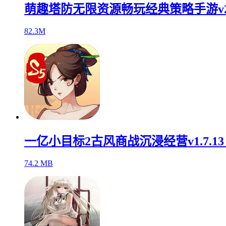
萌趣塔防无限资源畅玩经典策略手游v2.
82.3M
一亿小目标2古风商战沉浸经营v1.7.1
74.2 MB