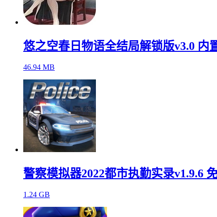
悠之空春日物语全结局解锁版v3.0 内
46.94 MB
警察模拟器2022都市执勤实录v1.9.6 
1.24 GB