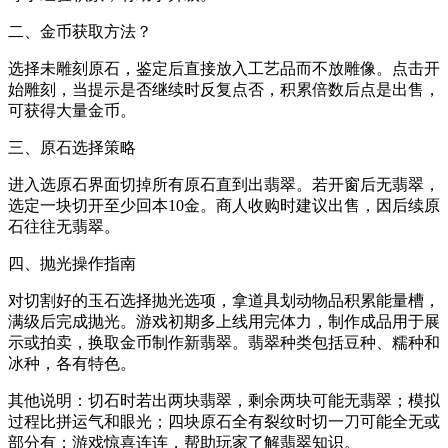
二、金币获取方法？
选择未雕刻原石，鉴定后直接放入工艺品而不放雕像。点击开
始雕刻，当提示是否继续时反复点否，积累倍数后点是出售，
可获得大量金币。
三、原石选择策略
进入选原石界面切掉所有原石直到出翡翠。若开窗后无翡翠，
选定一块切开至少回本10金。商人收购时建议出售，因后续原
石往往无翡翠。
四、抛光操作指南
对切割好的玉石选择抛光选项，拿道具划动物品积累能量槽，
满级后完成抛光。游戏初期多上线用完体力，制作成品用于展
示或拍卖，换取金币制作新翡翠。翡翠种类包括豆种、糯种和
冰种，各有特色。
其他说明：切石时若出两块翡翠，剩余两块可能无翡翠；模拟
过程比拼运气和眼光；四块原石全有裂纹时切一刀可能全无或
部分有；游戏惊喜连连，帮助玩家了解翡翠知识。