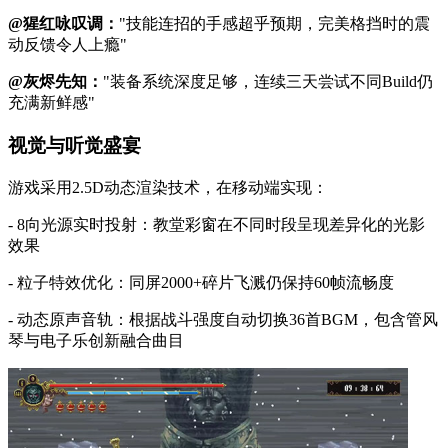
@猩红咏叹调：
"技能连招的手感超乎预期，完美格挡时的震
动反馈令人上瘾"
@灰烬先知：
"装备系统深度足够，连续三天尝试不同Build仍
充满新鲜感"
视觉与听觉盛宴
游戏采用2.5D动态渲染技术，在移动端实现：
- 8向光源实时投射：教堂彩窗在不同时段呈现差异化的光影
效果
- 粒子特效优化：同屏2000+碎片飞溅仍保持60帧流畅度
- 动态原声音轨：根据战斗强度自动切换36首BGM，包含管风
琴与电子乐创新融合曲目