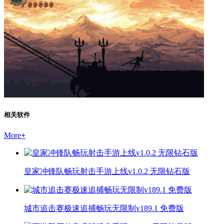
相关软件
More
+
皇家冲锋队畅玩射击手游上线v1.0.2 无限钻石版
城市追击赛极速追捕畅玩无限制v189.1 免费版