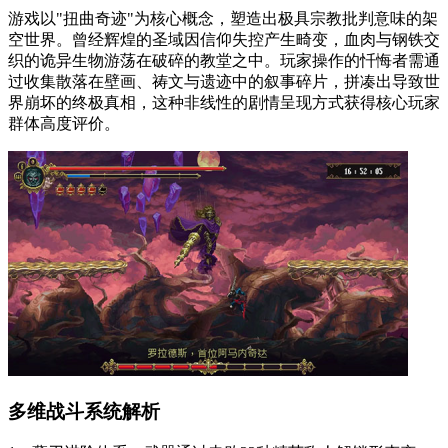
游戏以"扭曲奇迹"为核心概念，塑造出极具宗教批判意味的架
空世界。曾经辉煌的圣域因信仰失控产生畸变，血肉与钢铁交
织的诡异生物游荡在破碎的教堂之中。玩家操作的忏悔者需通
过收集散落在壁画、祷文与遗迹中的叙事碎片，拼凑出导致世
界崩坏的终极真相，这种非线性的剧情呈现方式获得核心玩家
群体高度评价。
多维战斗系统解析