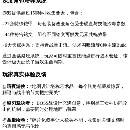
深度角色培养系统
游戏提供超过150种可收集要素，包含：
- 27套特殊铠甲：每套装备改变角色受击硬直与技能冷却参数
- 44种祷告铭文：组合不同铭文可触发元素共鸣效果
- 9大天赋树系：支持近战暴击流、法术召唤流等6种主流Build
通过圣龛祭坛系统，玩家可随时重置技能点进行战术验证，该
设计极大延长了游戏生命周期。
玩家真实体验反馈
@暗夜游侠：
"地图设计堪称艺术品！每个转角都藏着惊喜，
解谜与战斗的节奏把控完美"
@银刃裁决者：
"BOSS战设计充满创意，特别是三女神协同攻
击的机制，需要同时处理地面与弹幕"
@圣殿绘卷：
"碎片化叙事让人欲罢不能，收集到关键文档时
的震撼感无与伦比"