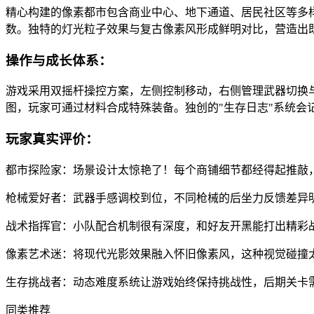
精心构建的像素都市包含商业中心、地下通道、居民社区等多
数。独特的灯光粒子效果与复古像素风形成鲜明对比，营造出
操作与成长体系：
游戏采用双摇杆操控方案，左侧控制移动，右侧管理武器切换
图，玩家可通过材料合成特殊装备。独创的"生存日志"系统会
玩家真实评价：
都市探险家：场景设计太惊艳了！每个商铺细节都经得起推敲
枪械爱好者：武器手感调校到位，不同枪械的后坐力反馈差异
战术指挥官：小队配合机制很有深度，和好友开黑能打出精彩
像素艺术迷：将现代光影效果融入怀旧像素风，这种视觉碰撞
生存挑战者：动态难度系统让游戏始终保持挑战性，后期关卡
同类推荐