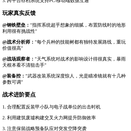
3. 跨平台存档系统支持PC/移动端数据互通
玩家真实反馈
@钢铁壁垒：
"指挥系统超乎想象的细腻，布置防线时的地形
利用很有挑战性"
@战术分析师：
"每个兵种的技能树都有独特发展路线，重玩
价值很高"
@战场观察者：
"天气系统对战术的影响设计得很真实，暴雨
天根本看不清狙击手"
@装备控：
"武器改装系统深度惊人，光是瞄准镜就有十几种
参数可调"
战术进阶要点
1. 合理配置反装甲小队与电子战单位的出击时机
2. 利用建筑废墟构建交叉火力网提升防御效率
3. 注意保留战略预备队应对突发空降突袭