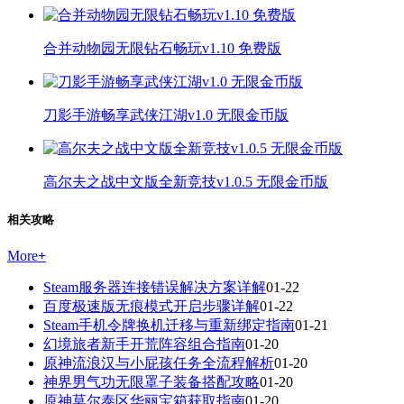
合并动物园无限钻石畅玩v1.10 免费版
刀影手游畅享武侠江湖v1.0 无限金币版
高尔夫之战中文版全新竞技v1.0.5 无限金币版
相关攻略
More
+
Steam服务器连接错误解决方案详解
01-22
百度极速版无痕模式开启步骤详解
01-22
Steam手机令牌换机迁移与重新绑定指南
01-21
幻境旅者新手开荒阵容组合指南
01-20
原神流浪汉与小屁孩任务全流程解析
01-20
神界男气功无限罩子装备搭配攻略
01-20
原神莫尔泰区华丽宝箱获取指南
01-20