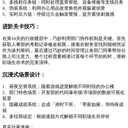
3、多线程任务链：同时处理盖章审批、设备维修等支线任务
4、伪装系统：利用办公用品改变角色外观躲避侦查
5、实时压力值：停留过久会触发警报，提升紧张刺激感
进阶关卡技巧：
在第16关的行政楼层中，巧妙利用部门协作机制是关键。首先
获取人事部的考勤记录修改权限，接着在财务室找到报销凭证
作为谈判筹码，最后通过巧妙的时间管理让各部门同事帮你分
散上司注意力。整个过程需要精准计算每个环节的耗时，堪称
职场生存术的完美演绎。
沉浸式场景设计：
1、昼夜交替系统：随着游戏进度解锁不同时段的办公楼
2、部门特色场景：开发部的代码瀑布墙/市场部的数据可视化
装置
3、隐藏成就系统：达成「准时下班」「带薪如厕」等特殊成
就
4、多结局设定：根据逃脱方式解锁不同职场生存评价
真实玩家体验：