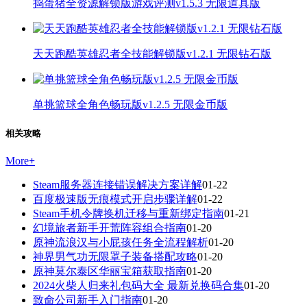
捣蛋猪全资源解锁版游戏评测v1.5.3 无限道具版
天天跑酷英雄忍者全技能解锁版v1.2.1 无限钻石版
单挑篮球全角色畅玩版v1.2.5 无限金币版
相关攻略
More
+
Steam服务器连接错误解决方案详解
01-22
百度极速版无痕模式开启步骤详解
01-22
Steam手机令牌换机迁移与重新绑定指南
01-21
幻境旅者新手开荒阵容组合指南
01-20
原神流浪汉与小屁孩任务全流程解析
01-20
神界男气功无限罩子装备搭配攻略
01-20
原神莫尔泰区华丽宝箱获取指南
01-20
2024火柴人归来礼包码大全 最新兑换码合集
01-20
致命公司新手入门指南
01-20