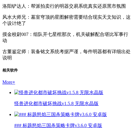
洛阳铲达人：帮派拍卖行的明器交易系统真实还原黑市氛围
风水大师兄：墓室穹顶的星图解密需要结合现实天文知识，这
个设计绝了
摸金校尉007：组队开七星棺那次，机关破解配合堪比军事行
动
古董鉴定师：装备铭文系统考据严谨，每件明器都有详细出处
说明
相关软件
More
+
怪兽进化都市破坏挑战v1.5.8 无限水晶版
### 标题怒焰三国杀策略卡牌v3.6.0 安卓版