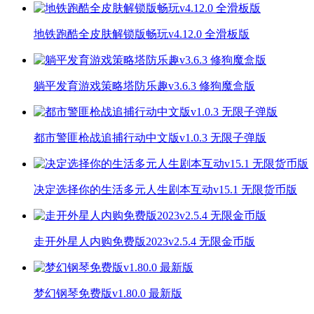
地铁跑酷全皮肤解锁版畅玩v4.12.0 全滑板版
躺平发育游戏策略塔防乐趣v3.6.3 修狗魔盒版
都市警匪枪战追捕行动中文版v1.0.3 无限子弹版
决定选择你的生活多元人生剧本互动v15.1 无限货币版
走开外星人内购免费版2023v2.5.4 无限金币版
梦幻钢琴免费版v1.80.0 最新版