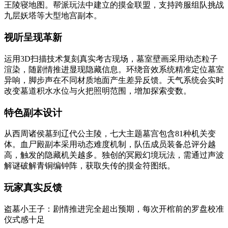
王陵寝地图。帮派玩法中建立的摸金联盟，支持跨服组队挑战
九层妖塔等大型地宫副本。
视听呈现革新
运用3D扫描技术复刻真实考古现场，墓室壁画采用动态粒子
渲染，随剧情推进显现隐藏信息。环绕音效系统精准定位墓室
异响，脚步声在不同材质地面产生差异反馈。天气系统会实时
改变墓道积水水位与火把照明范围，增加探索变数。
特色副本设计
从西周诸侯墓到辽代公主陵，七大主题墓宫包含81种机关变
体。血尸殿副本采用动态难度机制，队伍成员装备总评分越
高，触发的隐藏机关越多。独创的冥殿幻境玩法，需通过声波
解谜破解青铜编钟阵，获取失传的摸金符图纸。
玩家真实反馈
盗墓小王子：剧情推进完全超出预期，每次开棺前的罗盘校准
仪式感十足