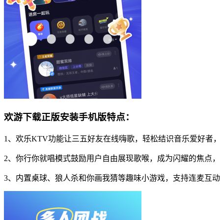
欢游下载正版安装手机版特点：
1、欢乐KTV功能让三五好友在线嗨歌，轻松结识音乐爱好者
2、你行你就唱模式鼓励用户自由展现歌喉，成为闪耀的焦点
3、内置桌球、狼人杀和你画我猜等趣味小游戏，支持连麦互