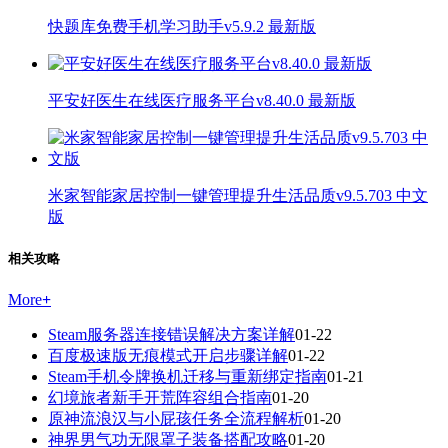
快题库免费手机学习助手v5.9.2 最新版
平安好医生在线医疗服务平台v8.40.0 最新版
米家智能家居控制一键管理提升生活品质v9.5.703 中文
版
相关攻略
More
+
Steam服务器连接错误解决方案详解
01-22
百度极速版无痕模式开启步骤详解
01-22
Steam手机令牌换机迁移与重新绑定指南
01-21
幻境旅者新手开荒阵容组合指南
01-20
原神流浪汉与小屁孩任务全流程解析
01-20
神界男气功无限罩子装备搭配攻略
01-20