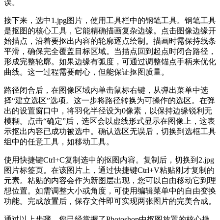
误。
接下来，选中1.jpg图片，使用工具栏中的钢笔工具。钢笔工具
是抠图的核心工具，它能精确描画复杂边缘。点击图像边缘开
始描点，沿着要抠出内容的轮廓逐点绘制。描画时需保持线条
平滑，确保完全覆盖目标区域。当描点回到起点时闭合路径，
形成完整轮廓。如果边缘有弧度，可通过调整锚点手柄来优化
曲线。这一过程需要耐心，但能保证抠图质量。
路径闭合后，在图像区域内单击鼠标右键，从弹出菜单中选
择“建立选区”选项。这一步将路径转换为可操作的选区。在弹
出的设置窗口中，将羽化半径设为0像素，以保持边缘锐利无
模糊。点击“确定”后，选区会以虚线形式显示在图像上，这表
示抠出内容已成功被选中。确认选区无误后，切换到选框工具
组中的任意工具，如移动工具。
使用快捷键Ctrl+C复制选中的抠图内容。复制后，切换到2.jpg
图片标签页。在该图片上，通过快捷键Ctrl+V粘贴刚才复制的
元素。粘贴的内容会作为新图层出现，您可以自由移动它到理
想位置。如需调整大小或角度，可使用编辑菜单中的自由变换
功能。完成放置后，保存文件即可实现两张图片的完美合成。
通过以上步骤，您已经掌握了Photoshop中抠图放置的核心操