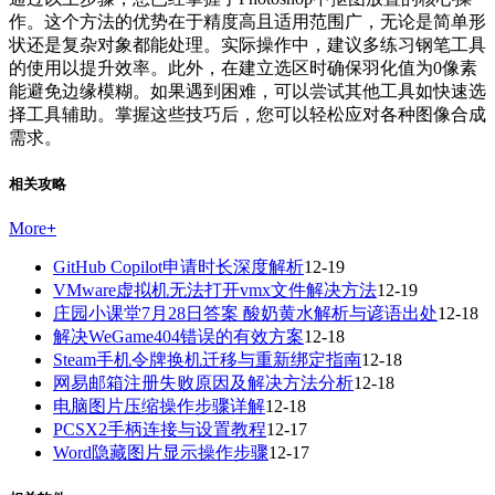
作。这个方法的优势在于精度高且适用范围广，无论是简单形
状还是复杂对象都能处理。实际操作中，建议多练习钢笔工具
的使用以提升效率。此外，在建立选区时确保羽化值为0像素
能避免边缘模糊。如果遇到困难，可以尝试其他工具如快速选
择工具辅助。掌握这些技巧后，您可以轻松应对各种图像合成
需求。
相关攻略
More
+
GitHub Copilot申请时长深度解析
12-19
VMware虚拟机无法打开vmx文件解决方法
12-19
庄园小课堂7月28日答案 酸奶黄水解析与谚语出处
12-18
解决WeGame404错误的有效方案
12-18
Steam手机令牌换机迁移与重新绑定指南
12-18
网易邮箱注册失败原因及解决方法分析
12-18
电脑图片压缩操作步骤详解
12-18
PCSX2手柄连接与设置教程
12-17
Word隐藏图片显示操作步骤
12-17