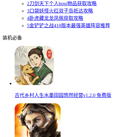
2
刀剑天下个人boss物品获取攻略
3
口袋妖怪火红双子岛抵达攻略
4
卧虎藏龙龙凤佩获取攻略
5
金铲铲之战410版本最强英雄阵容推荐
装机必备
古代乡村人生水墨田园悠然经营v1.2.0 免费版