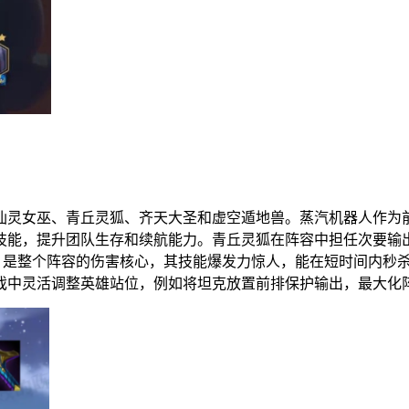
仙灵女巫、青丘灵狐、齐天大圣和虚空遁地兽。蒸汽机器人作为
技能，提升团队生存和续航能力。青丘灵狐在阵容中担任次要输
，是整个阵容的伤害核心，其技能爆发力惊人，能在短时间内秒
戏中灵活调整英雄站位，例如将坦克放置前排保护输出，最大化