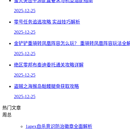
萤火突击手游配置要求与机型适配指南
2025-12-25
零号任务追逃攻略 实战技巧解析
2025-12-25
金铲铲重骑转凤凰阵容怎么玩？ 重骑转凤凰阵容玩法全
2025-12-25
绝区零邦布泰迪委托通关攻略详解
2025-12-25
盗贼之海猴岛骷髅腿骨获取攻略
2025-12-25
热门文章
周
总
1
apex自杀意识防治徽章全面解析