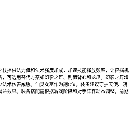
之杖提供法力值和法术强度加成，加速技能释放频率，让挖掘机
备，可选用替代方案如幻影之舞、荆棘背心和龙爪。幻影之舞增
少法术伤害威胁。仙灵女巫作为副C位，装备建议守护天使、朔
增益效果。装备搭配需根据游戏阶段和对手阵容动态调整，前期