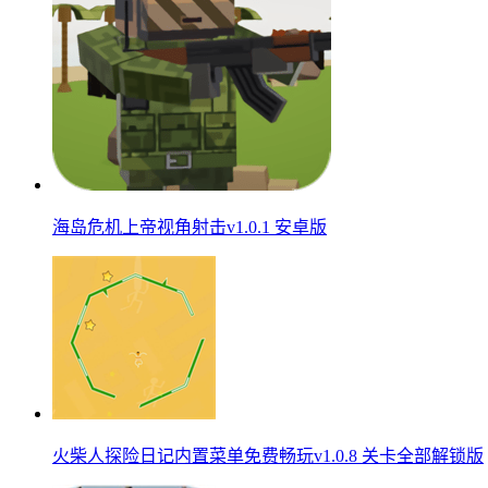
海岛危机上帝视角射击v1.0.1 安卓版
火柴人探险日记内置菜单免费畅玩v1.0.8 关卡全部解锁版