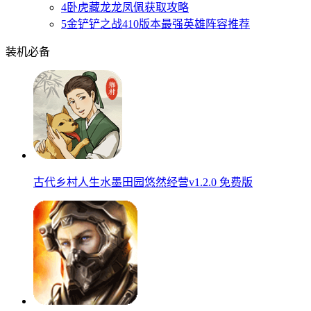
4
卧虎藏龙龙凤佩获取攻略
5
金铲铲之战410版本最强英雄阵容推荐
装机必备
古代乡村人生水墨田园悠然经营v1.2.0 免费版