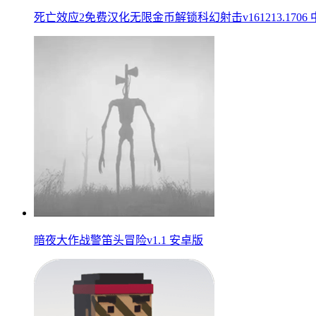
死亡效应2免费汉化无限金币解锁科幻射击v161213.1706
暗夜大作战警笛头冒险v1.1 安卓版