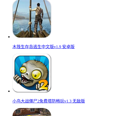
木筏生存岛逃生中文版v1.9 安卓版
小鸟大战僵尸2免费塔防畅玩v1.3 无敌版