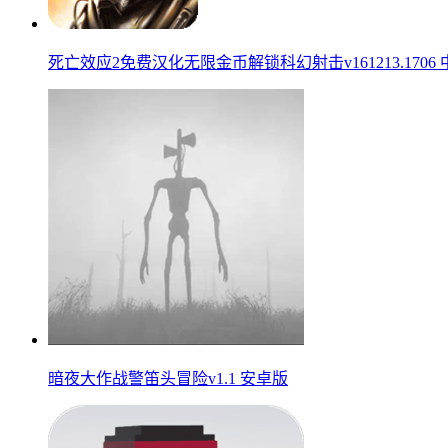
死亡效应2免费汉化无限金币解锁科幻射击v161213.1706
暗夜大作战警笛头冒险v1.1 安卓版