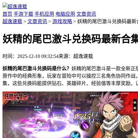
首页
手游下载
手机应用
电脑应用
文章资讯
超逸速载
>
文章资讯
>
游戏攻略
> 妖精的尾巴激斗兑换码最新
妖精的尾巴激斗兑换码最新合
时间：2025-12-10 09:32:54
来源：超逸速载
妖精的尾巴激斗兑换码是什么？
妖精的尾巴激斗是一款全新正
原作中的经典形象，玩家在冒险中可以操控三名角色协同作战
集，这些兑换码能提供钻石、英雄碎片、经验值等丰厚奖励，