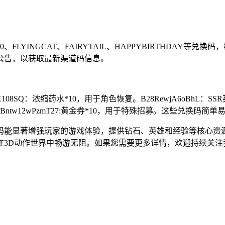
20、FLYINGCAT、FAIRYTAIL、HAPPYBIRTHDA
公告，以获取最新渠道码信息。
Q：浓缩药水*10，用于角色恢复。B28RewjA6oBhL：SSR英
。Bntw12wPzmT27:黄金券*10，用于特殊招募。这些兑换码
码能显著增强玩家的游戏体验，提供钻石、英雄和经验等核心资
在3D动作世界中畅游无阻。如果您需要更多详情，欢迎持续关注