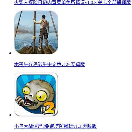
火柴人探险日记内置菜单免费畅玩v1.0.8 关卡全部解锁版
木筏生存岛逃生中文版v1.9 安卓版
小鸟大战僵尸2免费塔防畅玩v1.3 无敌版