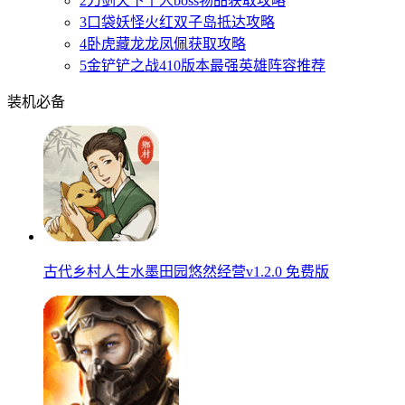
2
刀剑天下个人boss物品获取攻略
3
口袋妖怪火红双子岛抵达攻略
4
卧虎藏龙龙凤佩获取攻略
5
金铲铲之战410版本最强英雄阵容推荐
装机必备
古代乡村人生水墨田园悠然经营v1.2.0 免费版