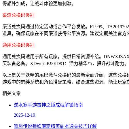
得额外加成，让战斗体验更加刺激。
渠道兑换码类别
渠道兑换码通过特定活动或合作平台发放。FT999、TA201920
道具，确保玩家在不同渠道获得公平资源。建议定期关注官方
通用兑换码类别
通用兑换码适用于所有玩家，提供日常资源补给。DNWXJZAX108S
买装备必备。XDwe7aK90JD91：活力精华*5，提升战斗耐力
以上是关于妖精的尾巴激斗兑换码的最新全面介绍，这些兑换
游戏中的羁绊系统和角色搭配策略，结合这些资源，能让玩家
相关文章
逆水寒手游雷神之锤成就解锁指南
2025-12-10
蜀境传说锁妖魔窟精英副本通关技巧详解