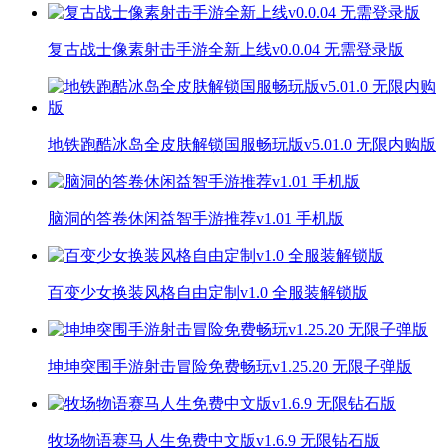
复古战士像素射击手游全新上线v0.0.04 无需登录版
地铁跑酷冰岛全皮肤解锁国服畅玩版v5.01.0 无限内购版
脑洞的答卷休闲益智手游推荐v1.01 手机版
百变少女换装风格自由定制v1.0 全服装解锁版
坤坤突围手游射击冒险免费畅玩v1.25.20 无限子弹版
牧场物语赛马人生免费中文版v1.6.9 无限钻石版