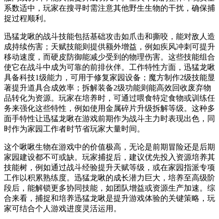
系数适中，玩家在搜寻时需注意其他野生生物的干扰，确保捕
捉过程顺利。
迅猛龙啾的战斗技能包括基础攻击如爪击和撕咬，能对敌人造
成持续伤害；天赋技能则提供额外增益，例如疾风冲刺可提升
移动速度，而硬皮防御能减少受到的物理伤害。这些技能组合
使它在战斗中成为可靠的前排伙伴。工作特性方面，迅猛龙啾
具备科技1级能力，可用于修复家园设备；魔方制作2级技能显
著提升道具合成效率；拆解装备2级功能则能高效回收废弃物
品转化为资源。玩家在培养时，可通过喂食特定食物或训练任
务来强化这些特性，例如使用金属碎片升级拆解等级。这种多
面手特性让迅猛龙啾在游戏前期作为战斗主力时表现出色，同
时作为家园工作者时节省玩家大量时间。
这个啾啾生物在游戏中的价值极高，无论是前期冒险还是后期
家园建设都不可或缺。玩家捕捉后，建议优先投入资源培养其
技能树，例如通过战斗经验提升天赋等级，或在家园指派专项
工作以积累熟练度。迅猛龙啾的成长潜力巨大，培养至高级阶
段后，能解锁更多协同技能，如团队增益或资源生产加速。综
合来看，捕捉和培养迅猛龙啾是提升游戏体验的关键策略，玩
家可结合个人游戏进度灵活运用。