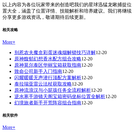
以上内容为各位玩家带来的创造吧我们的星球迅猛龙啾捕捉位
置大全，涵盖了位置详情、技能解析和培养建议。我们将继续
分享更多游戏资讯，敬请期待后续更新。
相关攻略
More
+
别惹农夫魔盒彩蛋迷魂烟解锁技巧详解
12-20
原神馥郁幻想香水配方组合攻略
12-20
原神莫尔泰区华丽宝箱获取指南
12-20
致命公司新手入门指南
12-20
闪耀暖暖无声潜行顶配方案解析
12-20
泰拉瑞亚雷云法杖获取攻略
12-20
原神流浪汉与小屁孩任务全流程解析
12-20
逆水寒手游镜天阁宝箱密码坐标位置全解析
12-20
幻境旅者新手开荒阵容组合指南
12-20
相关软件
More
+