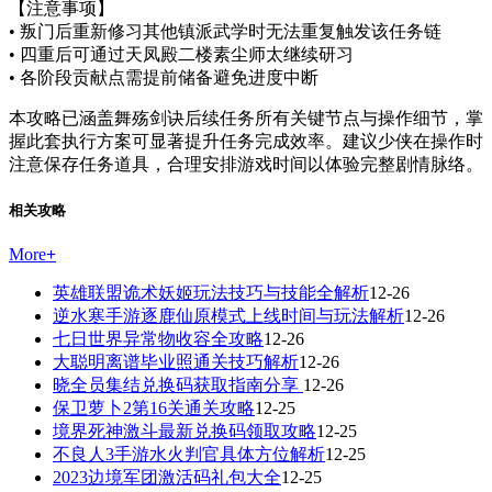
【注意事项】
• 叛门后重新修习其他镇派武学时无法重复触发该任务链
• 四重后可通过天凤殿二楼素尘师太继续研习
• 各阶段贡献点需提前储备避免进度中断
本攻略已涵盖舞殇剑诀后续任务所有关键节点与操作细节，掌
握此套执行方案可显著提升任务完成效率。建议少侠在操作时
注意保存任务道具，合理安排游戏时间以体验完整剧情脉络。
相关攻略
More
+
英雄联盟诡术妖姬玩法技巧与技能全解析
12-26
逆水寒手游逐鹿仙原模式上线时间与玩法解析
12-26
七日世界异常物收容全攻略
12-26
大聪明离谱毕业照通关技巧解析
12-26
晓全员集结兑换码获取指南分享
12-26
保卫萝卜2第16关通关攻略
12-25
境界死神激斗最新兑换码领取攻略
12-25
不良人3手游水火判官具体方位解析
12-25
2023边境军团激活码礼包大全
12-25