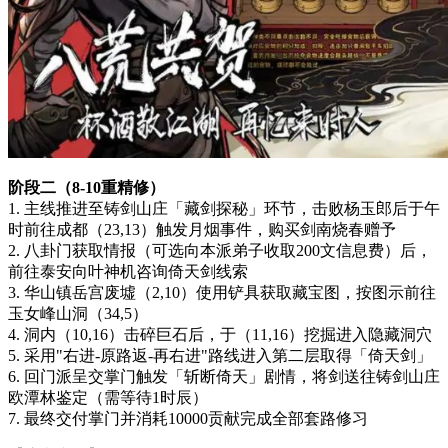
阶段二（8-10重精修）
1. 主线推进至铸剑山庄「藏剑探秘」环节，击败杨玉郎后于午
时前往成都（23,13）触发月烟事件，购买剑南烧春赠予
2. 八卦门获取情报（可选向本派弟子收取200文信息费）后，
前往泰安向叶神机咨询倚天剑线索
3. 华山镇岳宫废墟（2,10）使用铲具获取藏宝图，按图示前往
玉女峰山洞（34,5）
4. 洞内（10,16）击碎巨石后，于（11,16）挖掘进入隐藏洞穴
5. 采用"右进-原路返-再右进"路线进入第二层取得「倚天剑」
6. 回门派呈交掌门触发「斩断倚天」剧情，将剑送往铸剑山庄
欧潭林鉴定（需等待1时辰）
7. 最终交付掌门并消耗10000贡献完成全部套路修习