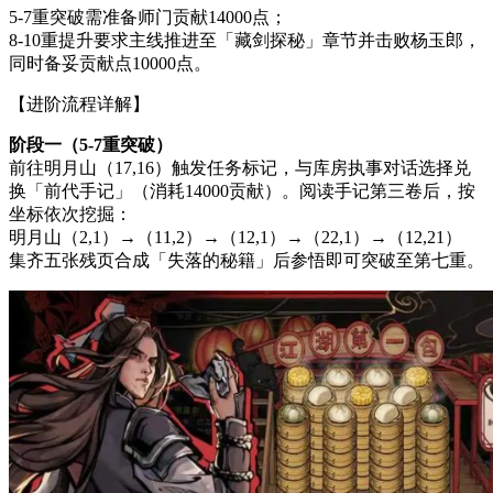
5-7重突破需准备师门贡献14000点；
8-10重提升要求主线推进至「藏剑探秘」章节并击败杨玉郎，
同时备妥贡献点10000点。
【进阶流程详解】
阶段一（5-7重突破）
前往明月山（17,16）触发任务标记，与库房执事对话选择兑
换「前代手记」（消耗14000贡献）。阅读手记第三卷后，按
坐标依次挖掘：
明月山（2,1）→（11,2）→（12,1）→（22,1）→（12,21）
集齐五张残页合成「失落的秘籍」后参悟即可突破至第七重。