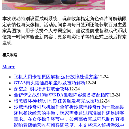
本次联动特别设置成就系统，玩家收集指定角色碎片可解锁限
定表情包与头像框。活动期间参与每日签到还能获取百鬼主题
家具图纸，用于装扮个人专属空间。建议提前准备游戏代币以
便第一时间体验全新内容，更多精彩细节等待正式上线后探索
发现。
相关攻略
More
+
飞机大厨卡顿原因解析 运行故障处理方案
12-24
GTA5街头搭讪必刷坐标及技巧解析
12-24
深空之眼礼物盒获取全攻略
12-24
金铲铲之战S10赛季KDA狐狸阵容装备搭配指南
12-24
暗黑破坏神4危机时刻任务触发与完成技巧
12-24
沙威玛传奇可乐机操作全解析沙威玛传奇作为一款高度
还原餐饮经营的手游，玩家需要通过精准操作满足顾客
需求。在众多操作环节中，如何高效完成可乐制作直接
影响着店铺营收与顾客满意度。本文将深入解析游戏中