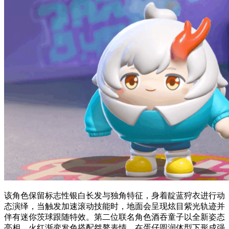
该角色保留标志性银白长发与独角特征，身着靛蓝狩衣进行动
态演绎，当触发加速滚动技能时，地面会呈现炫目紫光轨迹并
伴有迷你茨球跟随特效。第二位联名角色酒吞童子以全新姿态
亮相，火红渐变发色搭配桀骜表情，在蛋仔圆润体型下形成强