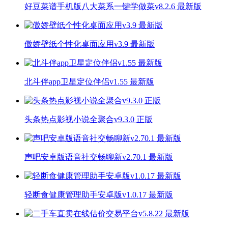
好豆菜谱手机版八大菜系一键学做菜v8.2.6 最新版
傲娇壁纸个性化桌面应用v3.9 最新版
北斗伴app卫星定位伴侣v1.55 最新版
头条热点影视小说全聚合v9.3.0 正版
声吧安卓版语音社交畅聊新v2.70.1 最新版
轻断食健康管理助手安卓版v1.0.17 最新版