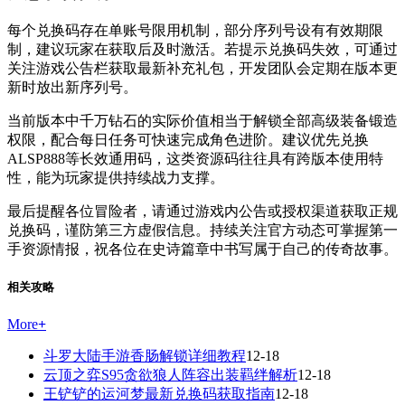
每个兑换码存在单账号限用机制，部分序列号设有有效期限
制，建议玩家在获取后及时激活。若提示兑换码失效，可通过
关注游戏公告栏获取最新补充礼包，开发团队会定期在版本更
新时放出新序列号。
当前版本中千万钻石的实际价值相当于解锁全部高级装备锻造
权限，配合每日任务可快速完成角色进阶。建议优先兑换
ALSP888等长效通用码，这类资源码往往具有跨版本使用特
性，能为玩家提供持续战力支撑。
最后提醒各位冒险者，请通过游戏内公告或授权渠道获取正规
兑换码，谨防第三方虚假信息。持续关注官方动态可掌握第一
手资源情报，祝各位在史诗篇章中书写属于自己的传奇故事。
相关攻略
More
+
斗罗大陆手游香肠解锁详细教程
12-18
云顶之弈S95贪欲狼人阵容出装羁绊解析
12-18
王铲铲的运河梦最新兑换码获取指南
12-18