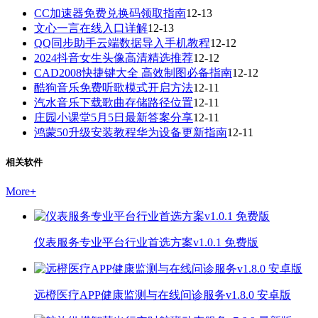
CC加速器免费兑换码领取指南
12-13
文心一言在线入口详解
12-13
QQ同步助手云端数据导入手机教程
12-12
2024抖音女生头像高清精选推荐
12-12
CAD2008快捷键大全 高效制图必备指南
12-12
酷狗音乐免费听歌模式开启方法
12-11
汽水音乐下载歌曲存储路径位置
12-11
庄园小课堂5月5日最新答案分享
12-11
鸿蒙50升级安装教程华为设备更新指南
12-11
相关软件
More
+
仪表服务专业平台行业首选方案v1.0.1 免费版
远橙医疗APP健康监测与在线问诊服务v1.8.0 安卓版