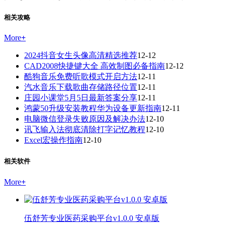
相关攻略
More
+
2024抖音女生头像高清精选推荐
12-12
CAD2008快捷键大全 高效制图必备指南
12-12
酷狗音乐免费听歌模式开启方法
12-11
汽水音乐下载歌曲存储路径位置
12-11
庄园小课堂5月5日最新答案分享
12-11
鸿蒙50升级安装教程华为设备更新指南
12-11
电脑微信登录失败原因及解决办法
12-10
讯飞输入法彻底清除打字记忆教程
12-10
Excel宏操作指南
12-10
相关软件
More
+
伍舒芳专业医药采购平台v1.0.0 安卓版