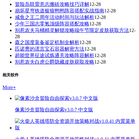
冒险岛联盟意志搬砖攻略技巧详解
12-28
崩坏星穹铁道银狼鸭鸭阵容搭配实战指南
12-28
咸鱼之王二周年活动时间与玩法解析
12-28
少年三国志零氪顶级阵容搭配攻略
12-28
别惹农夫马桶精灵解锁攻略端午节限定皮肤获取方法
12-
28
森之国度装备鉴定机制全解析
12-28
匹诺曹的谎言宝石容器解密方法
12-28
超能世界征途试炼通关攻略阵容解析
12-28
别惹农夫白虎公爵隐藏皮肤获取攻略
12-28
相关软件
More
+
像素沙盒冒险自由探索v3.0.7 中文版