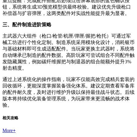
重点提醒：完成配件搭配后必须点击屏幕底部的蓝色确认按
钮，系统将生成3D预览模型供最终校验。建议优先升级枪口
补偿器与扩容弹匣，这两类配件对实战性能提升最为显著。
三、配件制造进阶策略
主武器六大组件（枪口/枪管/机匣/弹匣/握把/枪托）可通过军
械工坊进行个性化定制。制造系统采用模块化设计，消耗银币
与基础材料即可生成适配配件。当玩家更换主武器时，系统将
自动继承已制造的配件数据。高阶玩家可尝试组合不同配件触
发隐藏属性，例如碳纤维握把与制退器的组合能额外提升3%
射击精度。
通过上述系统化的操作指南，玩家不仅能高效完成精兵套装的
回收循环，更能深度掌握装备强化体系。建议定期查看军备库
的配件耐久度，及时进行维护升级以保持最佳战斗状态。后续
版本将持续优化装备管理系统，为玩家带来更流畅的战术体
验。
相关攻略
More
+