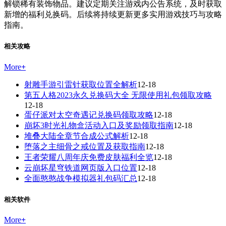
解锁稀有装饰物品。建议定期关注游戏内公告系统，及时获取
新增的福利兑换码。后续将持续更新更多实用游戏技巧与攻略
指南。
相关攻略
More
+
射雕手游引雷针获取位置全解析
12-18
第五人格2023永久兑换码大全 无限使用礼包领取攻略
12-18
蛋仔派对太空奇遇记兑换码领取攻略
12-18
崩坏3时光礼物盒活动入口及奖励领取指南
12-18
堆叠大陆全章节合成公式解析
12-18
堕落之主细骨之戒位置及获取指南
12-18
王者荣耀八周年庆免费皮肤福利全览
12-18
云崩坏星穹铁道网页版入口位置
12-18
全面憨憨战争模拟器礼包码汇总
12-18
相关软件
More
+