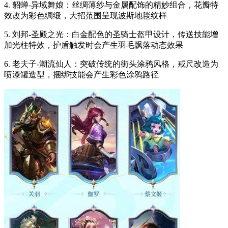
4. 貂蝉-异域舞娘：丝绸薄纱与金属配饰的精妙组合，花瓣特
效改为彩色绸缎，大招范围呈现波斯地毯纹样
5. 刘邦-圣殿之光：白金配色的圣骑士盔甲设计，传送技能增
加光柱特效，护盾触发时会产生羽毛飘落动态效果
6. 老夫子-潮流仙人：突破传统的街头涂鸦风格，戒尺改造为
喷漆罐造型，捆绑技能会产生彩色涂鸦路径