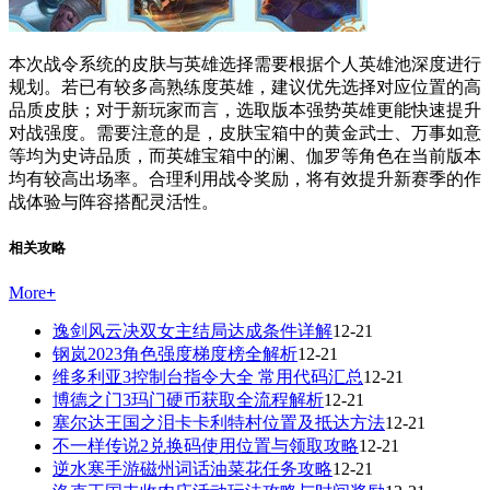
本次战令系统的皮肤与英雄选择需要根据个人英雄池深度进行
规划。若已有较多高熟练度英雄，建议优先选择对应位置的高
品质皮肤；对于新玩家而言，选取版本强势英雄更能快速提升
对战强度。需要注意的是，皮肤宝箱中的黄金武士、万事如意
等均为史诗品质，而英雄宝箱中的澜、伽罗等角色在当前版本
均有较高出场率。合理利用战令奖励，将有效提升新赛季的作
战体验与阵容搭配灵活性。
相关攻略
More
+
逸剑风云决双女主结局达成条件详解
12-21
钢岚2023角色强度梯度榜全解析
12-21
维多利亚3控制台指令大全 常用代码汇总
12-21
博德之门3玛门硬币获取全流程解析
12-21
塞尔达王国之泪卡卡利特村位置及抵达方法
12-21
不一样传说2兑换码使用位置与领取攻略
12-21
逆水寒手游磁州词话油菜花任务攻略
12-21