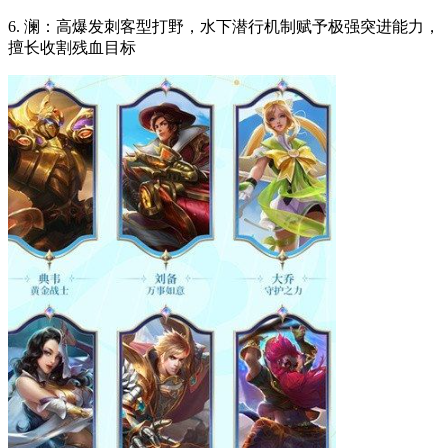
6. 澜：高爆发刺客型打野，水下潜行机制赋予极强突进能力，
擅长收割残血目标