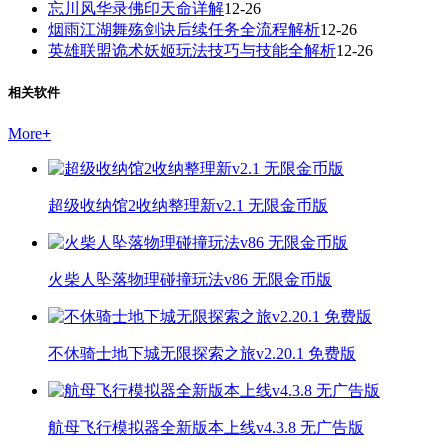
忘川风华录佛印天命详解
12-26
烟雨江湖舞殇剑诀后续任务全流程解析
12-26
英雄联盟诡术妖姬玩法技巧与技能全解析
12-26
相关软件
More
+
超级收纳馆2收纳整理新v2.1 无限金币版
火柴人坠落物理碰撞玩法v86 无限金币版
不休骑士地下城无限探索之旅v2.20.1 免费版
航母飞行模拟器全新版本上线v4.3.8 无广告版