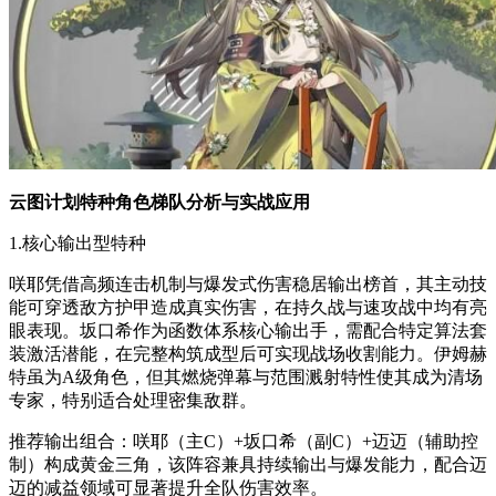
云图计划特种角色梯队分析与实战应用
1.核心输出型特种
咲耶凭借高频连击机制与爆发式伤害稳居输出榜首，其主动技
能可穿透敌方护甲造成真实伤害，在持久战与速攻战中均有亮
眼表现。坂口希作为函数体系核心输出手，需配合特定算法套
装激活潜能，在完整构筑成型后可实现战场收割能力。伊姆赫
特虽为A级角色，但其燃烧弹幕与范围溅射特性使其成为清场
专家，特别适合处理密集敌群。
推荐输出组合：咲耶（主C）+坂口希（副C）+迈迈（辅助控
制）构成黄金三角，该阵容兼具持续输出与爆发能力，配合迈
迈的减益领域可显著提升全队伤害效率。