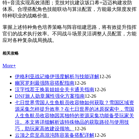
特+音流实现高效清图；竞技对抗建议坂口希+迈迈构建攻防
体系。合理搭配角色技能联动与算法配置，方能最大限度发挥
特种职业的战略价值。
掌握上述特种角色培养策略与阵容组建思路，将有效提升指挥
官们的战术执行效率。不同战斗场景灵活调整人员配置，方能
应对各种复杂战局挑战。
相关攻略
More
+
伊格利亚战记修伊强度解析与技能详解
12-26
幽冥罗刹最强阵容搭配指南
12-26
汉字找茬王换装姐姐全关卡通关指南
12-26
DNF旅人勋章属性强化方案指南
12-26
七日世界雪国人生鱼航员收容物如何获取？雪国区域资
源采集怎样提升效率？在七日世界的冰原探索中，雪国
人生鱼航员收容物因其独特的资源采集功能备受玩家关
注。本文将详细解析该特殊物品的获取路径与使用技
巧，助玩家高效建设领地。
12-26
云顶之弈至高混沌阵容装备搭配详解
12-26