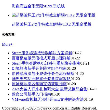
海盗商业金币无限v0.99 手机版
超级破坏王2动作特效全解锁v1.0.2 无限金币版
相关攻略
More
+
Steam服务器连接错误解决方案详解
01-22
百度极速版无痕模式开启步骤详解
01-22
Steam手机令牌换机迁移与重新绑定指南
01-21
幻境旅者新手开荒阵容组合指南
01-20
原神流浪汉与小屁孩任务全流程解析
01-20
神界男气功无限罩子装备搭配攻略
01-20
原神莫尔泰区华丽宝箱获取指南
01-20
2024火柴人归来礼包码大全 最新兑换码合集
01-20
致命公司新手入门指南
01-20
VMware虚拟机无法打开vmx文件解决方法
01-19
Copyright 2013-
2026
m.cysyxx.com.cn All Rights Reserved.