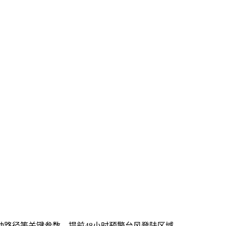
动路径等关键参数，提前48小时预警台风登陆区域。