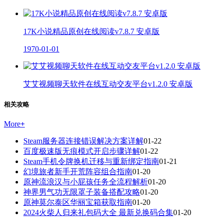
17K小说精品原创在线阅读v7.8.7 安卓版
1970-01-01
艾艾视频聊天软件在线互动交友平台v1.2.0 安卓版
相关攻略
More
+
Steam服务器连接错误解决方案详解
01-22
百度极速版无痕模式开启步骤详解
01-22
Steam手机令牌换机迁移与重新绑定指南
01-21
幻境旅者新手开荒阵容组合指南
01-20
原神流浪汉与小屁孩任务全流程解析
01-20
神界男气功无限罩子装备搭配攻略
01-20
原神莫尔泰区华丽宝箱获取指南
01-20
2024火柴人归来礼包码大全 最新兑换码合集
01-20