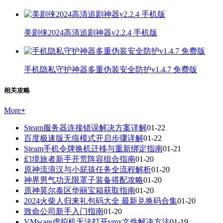
美剧侠2024高清追剧神器v2.2.4 手机版
手机隐私守护神器多重伪装安全防护v1.4.7 免费版
相关攻略
More
+
Steam服务器连接错误解决方案详解
01-22
百度极速版无痕模式开启步骤详解
01-22
Steam手机令牌换机迁移与重新绑定指南
01-21
幻境旅者新手开荒阵容组合指南
01-20
原神流浪汉与小屁孩任务全流程解析
01-20
神界男气功无限罩子装备搭配攻略
01-20
原神莫尔泰区华丽宝箱获取指南
01-20
2024火柴人归来礼包码大全 最新兑换码合集
01-20
致命公司新手入门指南
01-20
VMware虚拟机无法打开vmx文件解决方法
01-19