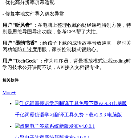
- 优化高分辨率屏幕适配
- 修复本地文件导入偶发异常
用户"听风者"：
在电脑上整理收藏的财经课程特别方便，特
别是思维导图导出功能，备考CFA帮了大忙。
用户"墨韵书香"：
给孩子下载的成语故事音效逼真，定时关
闭功能防止过度用眼，家长控制模式很贴心。
用户"TechGeek"：
作为程序员，背景播放模式让我coding时
学习技术公开课两不误，API接入文档很专业。
相关软件
More
+
千亿词霸俄语学习翻译工具免费下载v2.9.3 电脑版
点聚电子签章系统新版发布v4.0.0.1