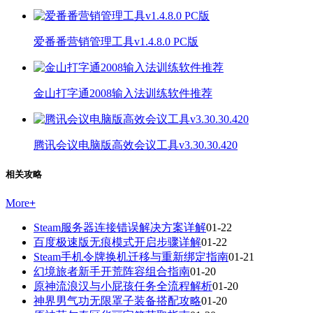
爱番番营销管理工具v1.4.8.0 PC版
金山打字通2008输入法训练软件推荐
腾讯会议电脑版高效会议工具v3.30.30.420
相关攻略
More
+
Steam服务器连接错误解决方案详解
01-22
百度极速版无痕模式开启步骤详解
01-22
Steam手机令牌换机迁移与重新绑定指南
01-21
幻境旅者新手开荒阵容组合指南
01-20
原神流浪汉与小屁孩任务全流程解析
01-20
神界男气功无限罩子装备搭配攻略
01-20