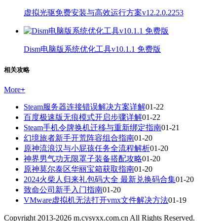
虚拟光驱免费安装与高效运行方案v12.2.0.2253
Dism电脑版系统优化工具v10.1.1 免费版
相关攻略
More
+
Steam服务器连接错误解决方案详解
01-22
百度极速版无痕模式开启步骤详解
01-22
Steam手机令牌换机迁移与重新绑定指南
01-21
幻境旅者新手开荒阵容组合指南
01-20
原神流浪汉与小屁孩任务全流程解析
01-20
神界男气功无限罩子装备搭配攻略
01-20
原神莫尔泰区华丽宝箱获取指南
01-20
2024火柴人归来礼包码大全 最新兑换码合集
01-20
致命公司新手入门指南
01-20
VMware虚拟机无法打开vmx文件解决方法
01-19
Copyright 2013-
2026
m.cysyxx.com.cn All Rights Reserved.