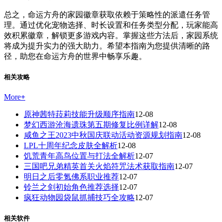
总之，命运方舟的家园徽章获取依赖于策略性的派遣任务管
理。通过优化宠物选择、时长设置和任务类型分配，玩家能高
效积累徽章，解锁更多游戏内容。掌握这些方法后，家园系统
将成为提升实力的强大助力。希望本指南为您提供清晰的路
径，助您在命运方舟的世界中畅享乐趣。
相关攻略
More
+
原神茜特菈莉技能升级顺序指南
12-08
梦幻西游沧海遗珠第五期修复比例详解
12-08
咸鱼之王2023中秋国庆联动活动资源规划指南
12-08
LPL十周年纪念皮肤全解析
12-08
饥荒青年高鸟位置与打法全解析
12-07
三国吧兄弟精英首关火焰符咒法术获取指南
12-07
明日之后零氪佛系职业推荐
12-07
铃兰之剑初始角色推荐选择
12-07
疯狂动物园袋鼠抓捕技巧全攻略
12-07
相关软件