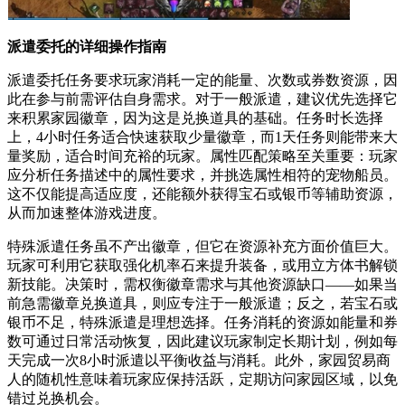
派遣委托的详细操作指南
派遣委托任务要求玩家消耗一定的能量、次数或券数资源，因
此在参与前需评估自身需求。对于一般派遣，建议优先选择它
来积累家园徽章，因为这是兑换道具的基础。任务时长选择
上，4小时任务适合快速获取少量徽章，而1天任务则能带来大
量奖励，适合时间充裕的玩家。属性匹配策略至关重要：玩家
应分析任务描述中的属性要求，并挑选属性相符的宠物船员。
这不仅能提高适应度，还能额外获得宝石或银币等辅助资源，
从而加速整体游戏进度。
特殊派遣任务虽不产出徽章，但它在资源补充方面价值巨大。
玩家可利用它获取强化机率石来提升装备，或用立方体书解锁
新技能。决策时，需权衡徽章需求与其他资源缺口——如果当
前急需徽章兑换道具，则应专注于一般派遣；反之，若宝石或
银币不足，特殊派遣是理想选择。任务消耗的资源如能量和券
数可通过日常活动恢复，因此建议玩家制定长期计划，例如每
天完成一次8小时派遣以平衡收益与消耗。此外，家园贸易商
人的随机性意味着玩家应保持活跃，定期访问家园区域，以免
错过兑换机会。