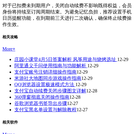
对于已扣费未到期用户，关闭自动续费不影响既得权益，会员
身份将持续至订阅周期结束。为避免记忆负担，推荐设置手机
日历提醒功能，在到期前三天进行二次确认，确保终止续费操
作生效。
相关攻略
More
+
庄园小课堂4月5日答案解析 风筝用途与烧烤选址
12-29
阿里通义千问使用指南与功能解析
12-29
支付宝账号注销详细操作指南
12-29
米游社大地图同步游戏操作指南
12-29
QQ浏览器设置极速模式方法
12-29
支付宝自动续费关闭步骤图文详解
12-28
360弹窗彻底关闭操作指南
12-28
谷歌浏览器书签导出步骤
12-27
支付宝黑名单设置与解除教程
12-27
相关软件