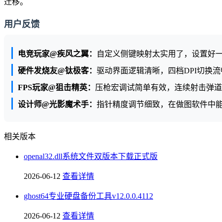
迁移。
用户反馈
电竞玩家@疾风之翼：
自定义侧键映射太实用了，设置好
硬件发烧友@钛极客：
驱动界面逻辑清晰，四档DPI切换
FPS玩家@狙击精英：
压枪宏调试简单有效，连续射击弹道
设计师@光影魔术手：
指针精度调节细致，在做图软件中
相关版本
openal32.dll系统文件双版本下载正式版
2026-06-12
查看详情
ghost64专业硬盘备份工具v12.0.0.4112
2026-06-12
查看详情