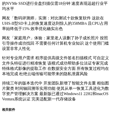
的NVMe SSD进行全盘扫描仅需18分钟 速度表现远超行业平
均水平
网友「数码评测师」实测：对比测试十款恢复软件 这款在
UHS-II型SD卡上的恢复速度达到惊人的358MB/s 且CPU占用
率始终低于15% 效率优化确实出色
网友「家庭用户」体验：家里老人误删了孙子成长照片 按照
引导操作成功找回 不需要任何计算机专业知识 这个使用门槛
设置非常人性化
针对专业用户需求 程序提供高级文件签名扫描模式 可自定义
文件头特征进行精准恢复 该模式成功帮助多位法证专家完成
特殊格式影像的提取工作 在数据安全方面 所有恢复过程均在
本地完成 杜绝云端传输可能带来的隐私泄露风险
持续三年的版本迭代中 开发团队新增了智能文件去重 相似图
片聚类 时间轴回溯等实用功能 使其从单一恢复工具进化为数
字资产管理解决方案 最新版已通过Windows11 22H2和macOS
Ventura系统认证 完美适配新一代存储设备
相关软件