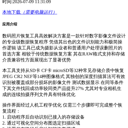
时间:
2026-07-09 11:31:09
本地下载
（需要电脑运行）
应用介绍
数码照片恢复工具高效解决方案是一款针对数字影像文件设计
的专业级数据恢复程序 凭借其出色的文件识别能力和极简操
作逻辑 该工具已成为摄影从业者和普通用户处理误删照片的
首选方案 相较于传统数据恢复方案 其在RAW格式支持和存储
介质兼容性方面展现出了显著优势
本工具支持从SD卡 CF卡 microSD等32种常见存储介质中恢复
JPEG CR2 NEF等14种图像格式 其独创的深度扫描算法可有效
识别被覆盖或部分损坏的影像文件 测试数据显示 在同等条件
下其文件找回成功率较同类产品提升27% 尤其对专业相机生
成的连续拍摄序列文件具有特殊优化
操作界面经过人机工程学优化 仅需三个步骤即可完成整个恢
复流程：
1. 启动程序后自动识别已接入的存储设备
2. 通过可视化空间分布图选定扫描区域