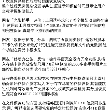
3. 设置保存路径后启动智能恢复模式
整个过程无需复杂设置 实时进度提示和预估时间显示让用户
全程掌握恢复状态
网友「光影捕手」评价：上周误格式化了整个摄影项目的存储
卡 使用该工具成功找回了全部CR3原始文件 连拍摄时间信息
都完整保留 真是专业摄影师的救星
网友「数据守护者」分享：测试了五款同类软件 这款对损坏
TF卡的恢复效果最好 特别是能完整恢复视频文件的元数据 这
个功能在竞品中很少见
网友「移动办公族」反馈：操作界面完全没有冗余功能 从插
入存储卡到完成恢复只用了8分钟 恢复的2000多张手机照片全
部按日期自动分类 这个细节设计很贴心
该程序采用物理级读写技术 在恢复过程中严格遵循只读原则
确保原始存储介质零写入 对于存在坏道的存储设备 其智能跳
过机制可有效避免二次损坏 经过权威实验室检测 其数据恢复
过程符合ISO/IEC 27037国际标准
在文件预览功能方面 支持缩略图矩阵浏览和EXIF信息同步显
示 用户可精准筛选需要恢复的特定时段照片 实测对4TB容量