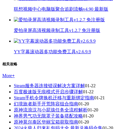
联想视频中心电脑版聚合追剧流畅v4.90 最新版
爱拍录屏高清视频录制工具v1.2.7 免注册版
YY字幕滚动器多功能免费工具v2.6.9.9
相关攻略
More
+
Steam服务器连接错误解决方案详解
01-22
百度极速版无痕模式开启步骤详解
01-22
Steam手机令牌换机迁移与重新绑定指南
01-21
幻境旅者新手开荒阵容组合指南
01-20
原神流浪汉与小屁孩任务全流程解析
01-20
神界男气功无限罩子装备搭配攻略
01-20
原神莫尔泰区华丽宝箱获取指南
01-20
2024火柴人归来礼包码大全 最新兑换码合集
01-20