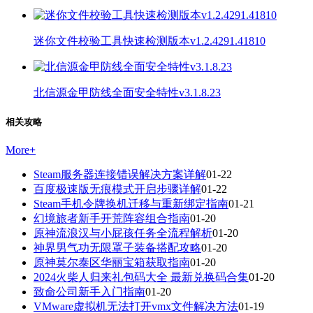
迷你文件校验工具快速检测版本v1.2.4291.41810
北信源金甲防线全面安全特性v3.1.8.23
相关攻略
More
+
Steam服务器连接错误解决方案详解
01-22
百度极速版无痕模式开启步骤详解
01-22
Steam手机令牌换机迁移与重新绑定指南
01-21
幻境旅者新手开荒阵容组合指南
01-20
原神流浪汉与小屁孩任务全流程解析
01-20
神界男气功无限罩子装备搭配攻略
01-20
原神莫尔泰区华丽宝箱获取指南
01-20
2024火柴人归来礼包码大全 最新兑换码合集
01-20
致命公司新手入门指南
01-20
VMware虚拟机无法打开vmx文件解决方法
01-19