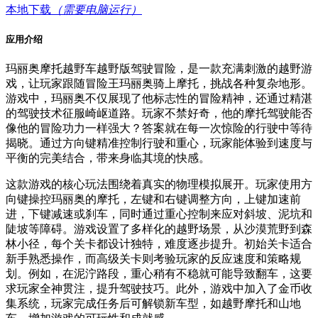
本地下载
（需要电脑运行）
应用介绍
玛丽奥摩托越野车越野版驾驶冒险，是一款充满刺激的越野游
戏，让玩家跟随冒险王玛丽奥骑上摩托，挑战各种复杂地形。
游戏中，玛丽奥不仅展现了他标志性的冒险精神，还通过精湛
的驾驶技术征服崎岖道路。玩家不禁好奇，他的摩托驾驶能否
像他的冒险功力一样强大？答案就在每一次惊险的行驶中等待
揭晓。通过方向键精准控制行驶和重心，玩家能体验到速度与
平衡的完美结合，带来身临其境的快感。
这款游戏的核心玩法围绕着真实的物理模拟展开。玩家使用方
向键操控玛丽奥的摩托，左键和右键调整方向，上键加速前
进，下键减速或刹车，同时通过重心控制来应对斜坡、泥坑和
陡坡等障碍。游戏设置了多样化的越野场景，从沙漠荒野到森
林小径，每个关卡都设计独特，难度逐步提升。初始关卡适合
新手熟悉操作，而高级关卡则考验玩家的反应速度和策略规
划。例如，在泥泞路段，重心稍有不稳就可能导致翻车，这要
求玩家全神贯注，提升驾驶技巧。此外，游戏中加入了金币收
集系统，玩家完成任务后可解锁新车型，如越野摩托和山地