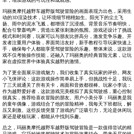
车，增加游戏的可玩性和成就感。
玛丽奥摩托越野车越野版驾驶冒险的画面表现力出色，采用生
动的3D渲染技术，让环境细节栩栩如生。阳光下的尘土飞
扬、雨中的泥水飞溅，都增强了沉浸感。背景音乐节奏明快，
配合引擎轰鸣声，营造出紧张刺激的氛围。游戏还设计了挑战
模式和时间赛，玩家可以与朋友比拼高分，激发竞争乐趣。开
发者注重用户体验，界面简洁友好，新手教程引导玩家快速上
手，确保每个人都能享受驾驶冒险的乐趣。整体来说，这款游
戏不仅考验操作技能，还融入了玛丽奥的经典冒险元素，让玩
家在虚拟世界中体验真实越野的激情。
为了更全面展示游戏魅力，我们收集了真实玩家的评价。网友
小飞侠评论：这款游戏操作简单易上手，但挑战性十足，我玩
了三天就通关了所有关卡，画面和音效都很棒。玩家小李说：
作为越野爱好者，这款游戏完美模拟了真实驾驶感，重心控制
很真实，推荐给喜欢冒险的朋友。用户小美分享：玛丽奥是我
的童年偶像，游戏结合了他的冒险精神，我每天下班都玩，解
压又刺激。这些反馈突显了游戏的广泛吸引力，无论是休闲玩
家还是硬核玩家，都能从中找到乐趣。
总之，玛丽奥摩托越野车越野版驾驶冒险是一款值得尝试的精
品游戏。它巧妙地将驾驶技术与冒险故事结合，带来无尽的娱