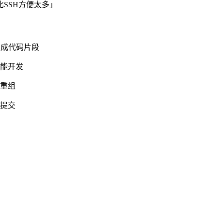
SSH方便太多」
生成代码片段
性能开发
码重组
息提交