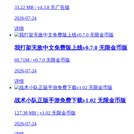
33.22 MB / v4.3.8 无广告版
2026-07-24
详情
我打架无敌中文免费版上线v0.7.0 无限金币版
69.71M / v0.7.0 无限金币版
2026-07-24
详情
战术小队正版手游免费下载v1.02 无限金币版
127.38 MB / v1.02 无限金币版
2026-07-24