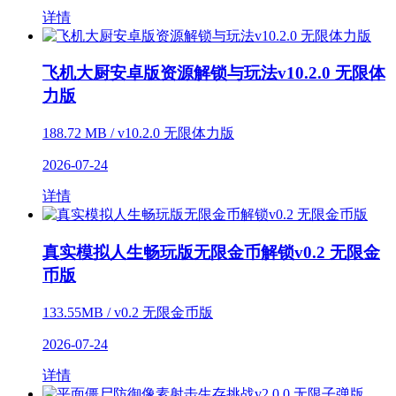
详情
飞机大厨安卓版资源解锁与玩法v10.2.0 无限体
力版
188.72 MB / v10.2.0 无限体力版
2026-07-24
详情
真实模拟人生畅玩版无限金币解锁v0.2 无限金
币版
133.55MB / v0.2 无限金币版
2026-07-24
详情